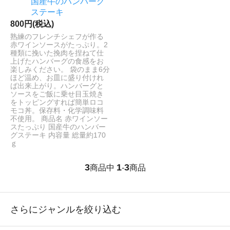
国産牛のハンバーグ
ステーキ
800円(税込)
熟練のフレンチシェフが作る
赤ワインソースがたっぷり。2
種類に挽いた挽肉を捏ねて仕
上げたハンバーグの食感をお
楽しみください。 袋のまま6分
ほど温め、お皿に盛り付けれ
ば出来上がり。ハンバーグと
ソースをご飯に乗せ目玉焼き
をトッピングすれば簡単ロコ
モコ丼。保存料・化学調味料
不使用。 商品名 赤ワインソー
スたっぷり 国産牛のハンバー
グステーキ 内容量 総量約170
ｇ
3
1
3
商品中
-
商品
さらにジャンルを絞り込む