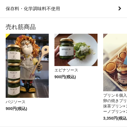
保存料・化学調味料不使用
売れ筋商品
エピナソース
900円(税込)
プリン６個入
卵の焼きプリ
バジソース
抹茶プリン×
900円(税込)
ーノプリン×
3,350円(税込